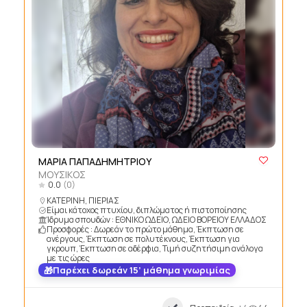
MΑΡΙΑ ΠΑΠΑΔΗΜΗΤΡΙΟΥ
ΜΟΥΣΙΚΟΣ
0.0
(0)
ΚΑΤΕΡΙΝΗ, ΠΙΕΡΙΑΣ
Είμαι κάτοχος πτυχίου, διπλώματος ή πιστοποίησης
Ίδρυμα σπουδών : ΕΘΝΙΚΟ ΩΔΕΙΟ, ΩΔΕΙΟ ΒΟΡΕΙΟΥ ΕΛΛΑΔΟΣ
Προσφορές : Δωρεάν το πρώτο μάθημα, Έκπτωση σε
ανέργους, Έκπτωση σε πολυτέκνους, Έκπτωση για
γκρουπ, Έκπτωση σε αδέρφια, Τιμή συζητήσιμη ανάλογα
με τις ώρες
Παρέχει δωρεάν 15’ μάθημα γνωριμίας