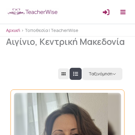
Μετάβαση
στο
περιεχόμενο
Αρχική
>
Τοποθεσία | TeacherWise
Αιγίνιο, Κεντρική Μακεδονία
Ταξινόμηση