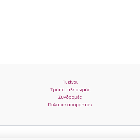
Τι είναι
Τρόποι πληρωμής
Συνδρομές
Πολιτική απορρήτου
Copyright © 2026 Teacherwise.gr | Υποστήριξη από InDesignWeb