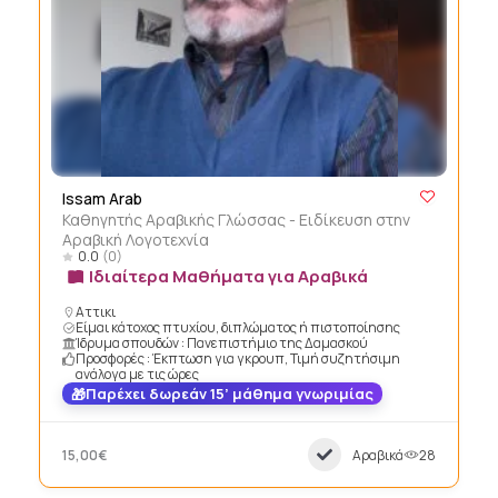
Issam Arab
Καθηγητής Αραβικής Γλώσσας - Ειδίκευση στην
Αραβική Λογοτεχνία
0.0
(0)
Ιδιαίτερα Μαθήματα για Αραβικά
Αττικι
Είμαι κάτοχος πτυχίου, διπλώματος ή πιστοποίησης
Ίδρυμα σπουδών : Πανεπιστήμιο της Δαμασκού
Προσφορές : Έκπτωση για γκρουπ, Τιμή συζητήσιμη
ανάλογα με τις ώρες
Παρέχει δωρεάν 15’ μάθημα γνωριμίας
15,00€
Αραβικά
28