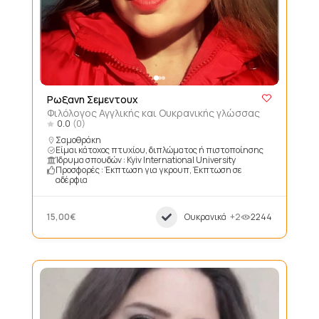
Ρωξανη Σεμεντουχ
Φιλόλογος Αγγλικής και Ουκρανικής γλώσσας
0.0
(0)
Σαμοθράκη
Είμαι κάτοχος πτυχίου, διπλώματος ή πιστοποίησης
Ίδρυμα σπουδών : Kyiv International University
Προσφορές : Έκπτωση για γκρουπ, Έκπτωση σε
αδέρφια
15,00€
Ουκρανικά
+2
2244