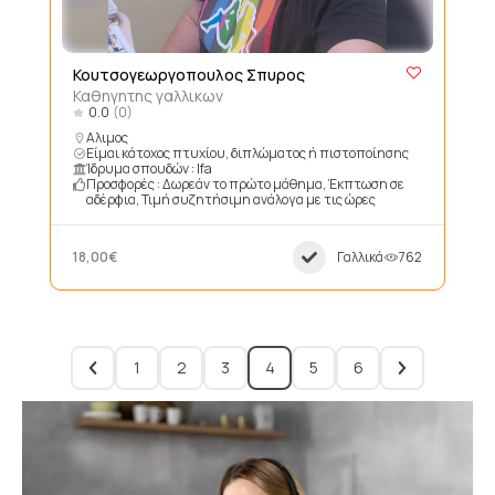
Κουτσογεωργοπουλος Σπυρος
Καθηγητης γαλλικων
0.0
(0)
Αλιμος
Είμαι κάτοχος πτυχίου, διπλώματος ή πιστοποίησης
Ίδρυμα σπουδών : Ifa
Προσφορές : Δωρεάν το πρώτο μάθημα, Έκπτωση σε
αδέρφια, Τιμή συζητήσιμη ανάλογα με τις ώρες
18,00€
Γαλλικά
762
1
2
3
4
5
6