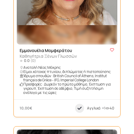
Εμμανουέλα Μομφεράτου
Καθηγήτρια Ξένων Γλωσσών
0.0
(0)
Ανατολή Νέας Μάκρης
Είμαι κάτοχος πτυχίου, διπλώματος ή πιστοποίησης
Ίδρυμα σπουδών : British Council of Athens, Institut
français de Grèce - IFG, Imperial College London
Προσφορές : Δωρεάν το πρώτο μάθημα, Έκπτωση για
γκρουπ, Έκπτωση σε αδέρφια, Τιμή συζητήσιμη
ανάλογα με τις ώρες
10,00€
Αγγλικά
+1
40