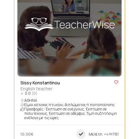
Sissy Konstantinou
English teacher
0.0
(0)
ΑΘΗΝΑ
Είμαι κάτοχος πτυχίου, διπλώματος ή πιστοποίησης
Προσφορές : Έκπτωση σε ανέργους, Έκπτωση σε
πολυτέκνους, Έκπτωση σε αδέρφια, Τιμή συζητήσιμη
ανάλογα με τις ώρες
10,00€
Μελέτη
+4
781