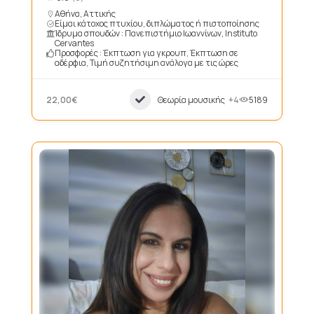
Αθήνα, Αττικής
Είμαι κάτοχος πτυχίου, διπλώματος ή πιστοποίησης
Ίδρυμα σπουδών : Πανεπιστήμιο Ιωαννίνων, Instituto
Cervantes
Προσφορές : Έκπτωση για γκρουπ, Έκπτωση σε
αδέρφια, Τιμή συζητήσιμη ανάλογα με τις ώρες
22,00€
Θεωρία μουσικής
+4
5189