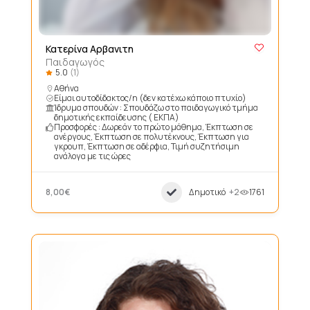
Κατερίνα Αρβανιτη
Παιδαγωγός
5.0
(1)
Αθήνα
Είμαι αυτοδίδακτος/η (δεν κατέχω κάποιο πτυχίο)
Ίδρυμα σπουδών : Σπουδάζω στο παιδαγωγικό τμήμα
δημοτικής εκπαίδευσης ( ΕΚΠΑ)
Προσφορές : Δωρεάν το πρώτο μάθημα, Έκπτωση σε
ανέργους, Έκπτωση σε πολυτέκνους, Έκπτωση για
γκρουπ, Έκπτωση σε αδέρφια, Τιμή συζητήσιμη
ανάλογα με τις ώρες
8,00€
Δημοτικό
+2
1761