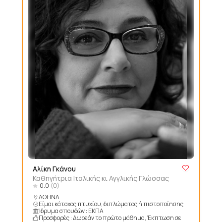
Αλίκη Γκάνου
Καθηγήτρια Ιταλικής κι Αγγλικής Γλώσσας
0.0
(0)
ΑΘΗΝΑ
Είμαι κάτοχος πτυχίου, διπλώματος ή πιστοποίησης
Ίδρυμα σπουδών : ΕΚΠΑ
Προσφορές : Δωρεάν το πρώτο μάθημα, Έκπτωση σε