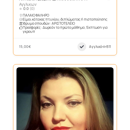
Αγγλικων
0.0
(0)
ΠΑΛΑΙΟ ΦΑΛΗΡΟ
Είμαι κάτοχος πτυχίου, διπλώματος ή πιστοποίησης
Ίδρυμα σπουδών : ΑΡΙΣΤΟΤΕΛΕΙΟ
Προσφορές : Δωρεάν το πρώτο μάθημα, Έκπτωση για
γκρουπ
15,00€
Αγγλικά
811