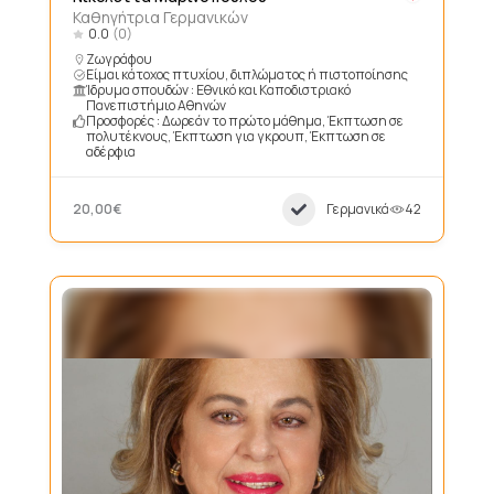
Καθηγήτρια Γερμανικών
0.0
(0)
Ζωγράφου
Είμαι κάτοχος πτυχίου, διπλώματος ή πιστοποίησης
Ίδρυμα σπουδών : Εθνικό και Καποδιστριακό
Πανεπιστήμιο Αθηνών
Προσφορές : Δωρεάν το πρώτο μάθημα, Έκπτωση σε
πολυτέκνους, Έκπτωση για γκρουπ, Έκπτωση σε
αδέρφια
20,00€
Γερμανικά
42