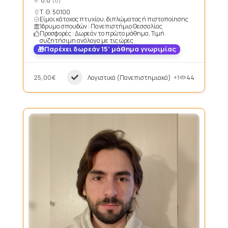
0.0
(0)
Τ. Θ. 50100
Είμαι κάτοχος πτυχίου, διπλώματος ή πιστοποίησης
Ίδρυμα σπουδών : Πανεπιστήμιο Θεσσαλίας
Προσφορές : Δωρεάν το πρώτο μάθημα, Τιμή
συζητήσιμη ανάλογα με τις ώρες
Παρέχει δωρεάν 15’ μάθημα γνωριμίας
25,00€
Λογιστικά (Πανεπιστημιακά)
+1
44