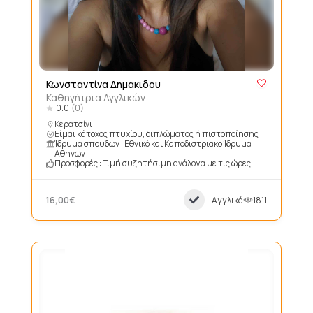
Κωνσταντίνα Δημακιδου
Καθηγήτρια Αγγλικών
0.0
(0)
Κερατσίνι
Είμαι κάτοχος πτυχίου, διπλώματος ή πιστοποίησης
Ίδρυμα σπουδών : Εθνικό και Καποδιστριακο Ίδρυμα
Αθηνων
Προσφορές : Τιμή συζητήσιμη ανάλογα με τις ώρες
16,00€
Αγγλικά
1811