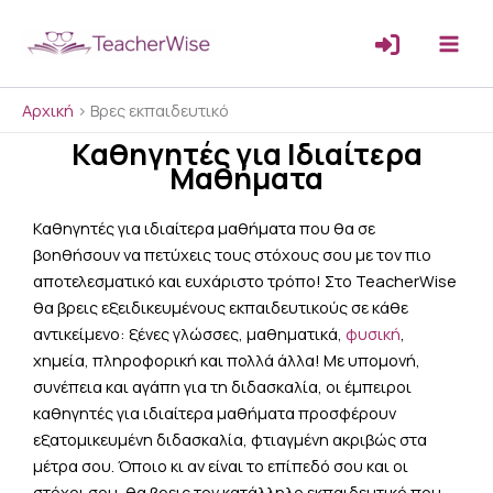
Μετάβαση
στο
περιεχόμενο
Αρχική
>
Βρες εκπαιδευτικό
Καθηγητές για Ιδιαίτερα
Μαθήματα
Καθηγητές για ιδιαίτερα μαθήματα που θα σε
βοηθήσουν να πετύχεις τους στόχους σου με τον πιο
αποτελεσματικό και ευχάριστο τρόπο! Στο TeacherWise
θα βρεις εξειδικευμένους εκπαιδευτικούς σε κάθε
αντικείμενο: ξένες γλώσσες, μαθηματικά,
φυσική
,
χημεία, πληροφορική και πολλά άλλα!
Με υπομονή,
συνέπεια και αγάπη για τη διδασκαλία, οι έμπειροι
καθηγητές για ιδιαίτερα μαθήματα προσφέρουν
εξατομικευμένη διδασκαλία, φτιαγμένη ακριβώς στα
μέτρα σου. Όποιο κι αν είναι το επίπεδό σου και οι
στόχοι σου, θα βρεις τον κατάλληλο εκπαιδευτικό που