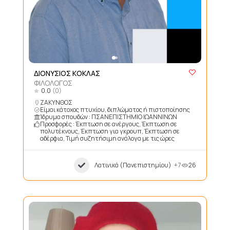
ΔΙΟΝΥΣΙΟΣ ΚΟΚΛΑΣ
ΦΙΛΟΛΟΓΟΣ
0.0
(0)
ΖΑΚΥΝΘΟΣ
Είμαι κάτοχος πτυχίου, διπλώματος ή πιστοποίησης
Ίδρυμα σπουδών : ΠΣΑΝΕΠΙΣΤΗΜΙΟ ΙΩΑΝΝΙΝΩΝ
Προσφορές : Έκπτωση σε ανέργους, Έκπτωση σε
πολυτέκνους, Έκπτωση για γκρουπ, Έκπτωση σε
αδέρφια, Τιμή συζητήσιμη ανάλογα με τις ώρες
Λατινικά (Πανεπιστημίου)
+7
26