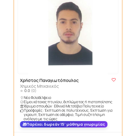
Χρήστος Παναγιωτόπουλος
Χημικός Μηχανικός
0.0
(0)
Νέα Φιλαδέλφεια
Είμαι κάτοχος πτυχίου, διπλώματος ή πιστοποίησης
Ίδρυμα σπουδών : Εθνικό Μετσόβιο Πολυτεχνείο
Προσφορές : Έκπτωση σε πολυτέκνους, Έκπτωση για
γκρουπ, Έκπτωση σε αδέρφια, Τιμή συζητήσιμη
ανάλογα με τις ώρες
Παρέχει δωρεάν 15’ μάθημα γνωριμίας