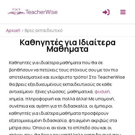
Μετάβαση
στο
περιεχόμενο
Αρχική
>
Βρες εκπαιδευτικό
Καθηγητές για Ιδιαίτερα
Μαθήματα
Καθηγητές για ιδιαίτερα μαθήματα που θα σε
βοηθήσουν να πετύχεις τους στόχους σου με τον πιο
αποτελεσματικό και ευχάριστο τρόπο! Στο TeacherWise
θα βρεις εξειδικευμένους εκπαιδευτικούς σε κάθε
αντικείμενο: ξένες γλώσσες, μαθηματικά,
φυσική
,
χημεία, πληροφορική και πολλά άλλα!
Με υπομονή,
συνέπεια και αγάπη για τη διδασκαλία, οι έμπειροι
καθηγητές για ιδιαίτερα μαθήματα προσφέρουν
εξατομικευμένη διδασκαλία, φτιαγμένη ακριβώς στα
μέτρα σου. Όποιο κι αν είναι το επίπεδό σου και οι
στόχοι σου, θα βρεις τον κατάλληλο εκπαιδευτικό που