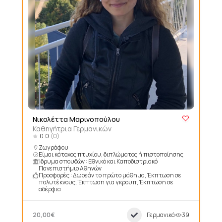
Νικολέττα Μαρινοπούλου
Καθηγήτρια Γερμανικών
0.0
(0)
Ζωγράφου
Είμαι κάτοχος πτυχίου, διπλώματος ή πιστοποίησης
Ίδρυμα σπουδών : Εθνικό και Καποδιστριακό
Πανεπιστήμιο Αθηνών
Προσφορές : Δωρεάν το πρώτο μάθημα, Έκπτωση σε
πολυτέκνους, Έκπτωση για γκρουπ, Έκπτωση σε
αδέρφια
20,00€
Γερμανικά
39