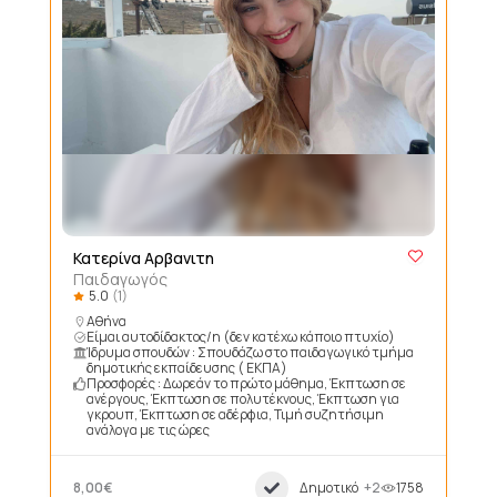
Κατερίνα Αρβανιτη
Παιδαγωγός
5.0
(1)
Αθήνα
Είμαι αυτοδίδακτος/η (δεν κατέχω κάποιο πτυχίο)
Ίδρυμα σπουδών : Σπουδάζω στο παιδαγωγικό τμήμα
δημοτικής εκπαίδευσης ( ΕΚΠΑ)
Προσφορές : Δωρεάν το πρώτο μάθημα, Έκπτωση σε
ανέργους, Έκπτωση σε πολυτέκνους, Έκπτωση για
γκρουπ, Έκπτωση σε αδέρφια, Τιμή συζητήσιμη
ανάλογα με τις ώρες
8,00€
Δημοτικό
+2
1758