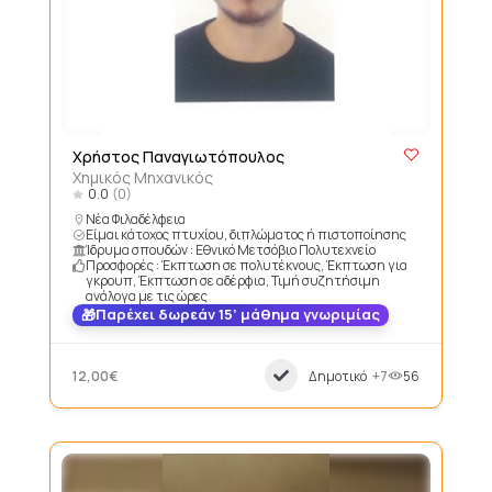
Χρήστος Παναγιωτόπουλος
Χημικός Μηχανικός
0.0
(0)
Νέα Φιλαδέλφεια
Είμαι κάτοχος πτυχίου, διπλώματος ή πιστοποίησης
Ίδρυμα σπουδών : Εθνικό Μετσόβιο Πολυτεχνείο
Προσφορές : Έκπτωση σε πολυτέκνους, Έκπτωση για
γκρουπ, Έκπτωση σε αδέρφια, Τιμή συζητήσιμη
ανάλογα με τις ώρες
Παρέχει δωρεάν 15’ μάθημα γνωριμίας
12,00€
Δημοτικό
+7
56