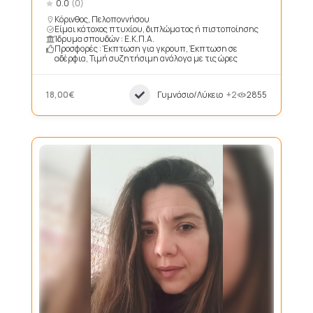
0.0
(0)
Κόρινθος, Πελοποννήσου
Είμαι κάτοχος πτυχίου, διπλώματος ή πιστοποίησης
Ίδρυμα σπουδών : Ε.Κ.Π.A.
Προσφορές : Έκπτωση για γκρουπ, Έκπτωση σε
αδέρφια, Τιμή συζητήσιμη ανάλογα με τις ώρες
18,00€
Γυμνάσιο/Λύκειο
+2
2855