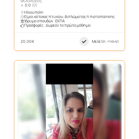
Φιλολογος
0.0
(0)
Ηλιουπολη
Είμαι κάτοχος πτυχίου, διπλώματος ή πιστοποίησης
Ίδρυμα σπουδών : ΕΚΠΑ
Προσφορές : Δωρεάν το πρώτο μάθημα
20,00€
Μελέτη
+1
41