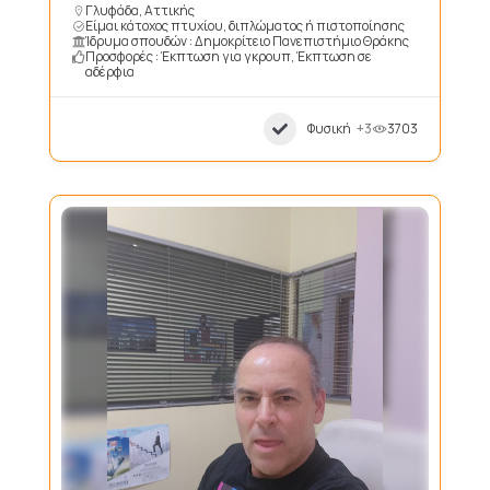
Γλυφάδα, Αττικής
Είμαι κάτοχος πτυχίου, διπλώματος ή πιστοποίησης
Ίδρυμα σπουδών : Δημοκρίτειο Πανεπιστήμιο Θράκης
Προσφορές : Έκπτωση για γκρουπ, Έκπτωση σε
αδέρφια
Φυσική
+3
3703