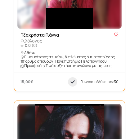
Τζαχρήστα Γιάννα
Φιλόλογος
0.0
(0)
Αθήνα
Είμαι κάτοχος πτυχίου, διπλώματος ή πιστοποίησης
Ίδρυμα σπουδών : Πανεπιστήμιο Πελοποννήσου
Προσφορές : Τιμή συζητήσιμη ανάλογα με τις ώρες
15,00€
Γυμνάσιο/Λύκειο
30