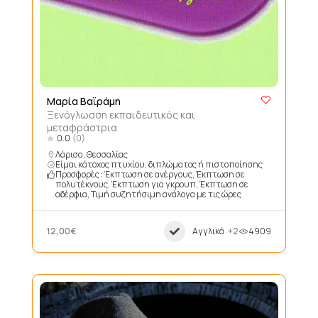
Μαρία Βαϊράμη
Ξενόγλωσση εκπαιδευτικός και
μεταφράστρια
0.0
(0)
Λάρισα, Θεσσαλίας
Είμαι κάτοχος πτυχίου, διπλώματος ή πιστοποίησης
Προσφορές : Έκπτωση σε ανέργους, Έκπτωση σε
πολυτέκνους, Έκπτωση για γκρουπ, Έκπτωση σε
αδέρφια, Τιμή συζητήσιμη ανάλογα με τις ώρες
12,00€
Αγγλικά
+2
4909