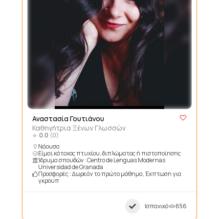
Αναστασία Γουτιάνου
Καθηγήτρια Ξένων Γλωσσών
0.0
(0)
Νάουσα
Είμαι κάτοχος πτυχίου, διπλώματος ή πιστοποίησης
Ίδρυμα σπουδών : Centro de Lenguas Modernas
Universidad de Granada
Προσφορές : Δωρεάν το πρώτο μάθημα, Έκπτωση για
γκρουπ
Ισπανικά
656