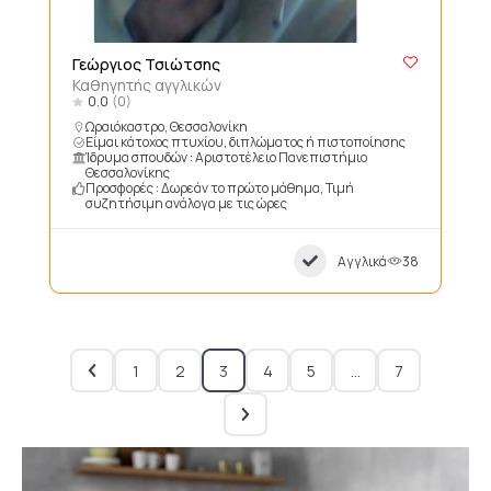
Γεώργιος Τσιώτσης
Καθηγητής αγγλικών
0.0
(0)
Ωραιόκαστρο, Θεσσαλονίκη
Είμαι κάτοχος πτυχίου, διπλώματος ή πιστοποίησης
Ίδρυμα σπουδών : Αριστοτέλειο Πανεπιστήμιο
Θεσσαλονίκης
Προσφορές : Δωρεάν το πρώτο μάθημα, Τιμή
συζητήσιμη ανάλογα με τις ώρες
Αγγλικά
38
1
2
3
4
5
…
7