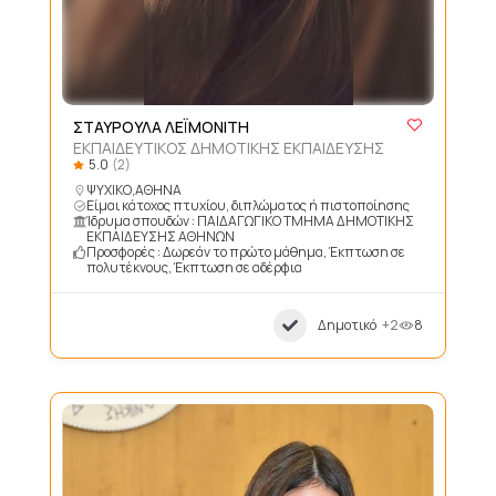
ΣΤΑΥΡΟΥΛΑ ΛΕΪΜΟΝΙΤΗ
ΕΚΠΑΙΔΕΥΤΙΚΟΣ ΔΗΜΟΤΙΚΗΣ ΕΚΠΑΙΔΕΥΣΗΣ
5.0
(2)
ΨΥΧΙΚΟ,ΑΘΗΝΑ
Είμαι κάτοχος πτυχίου, διπλώματος ή πιστοποίησης
Ίδρυμα σπουδών : ΠΑΙΔΑΓΩΓΙΚΟ ΤΜΗΜΑ ΔΗΜΟΤΙΚΗΣ
ΕΚΠΑΙΔΕΥΣΗΣ ΑΘΗΝΩΝ
Προσφορές : Δωρεάν το πρώτο μάθημα, Έκπτωση σε
πολυτέκνους, Έκπτωση σε αδέρφια
Δημοτικό
+2
8