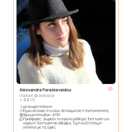
Alessandra Paraskevaidou
ιταλική φιλολογία
0.0
(0)
μετεωρα/πολιχνη
Είμαι κάτοχος πτυχίου, διπλώματος ή πιστοποίησης
Ίδρυμα σπουδών : AΠΘ
Προσφορές : Δωρεάν το πρώτο μάθημα, Έκπτωση για
γκρουπ, Έκπτωση σε αδέρφια, Τιμή συζητήσιμη
ανάλογα με τις ώρες