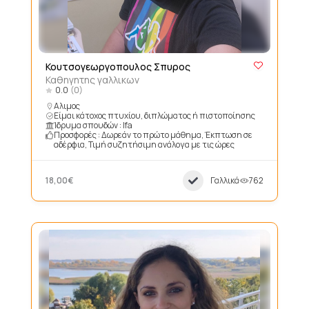
Κουτσογεωργοπουλος Σπυρος
Καθηγητης γαλλικων
0.0
(0)
Αλιμος
Είμαι κάτοχος πτυχίου, διπλώματος ή πιστοποίησης
Ίδρυμα σπουδών : Ifa
Προσφορές : Δωρεάν το πρώτο μάθημα, Έκπτωση σε
αδέρφια, Τιμή συζητήσιμη ανάλογα με τις ώρες
18,00€
Γαλλικά
762