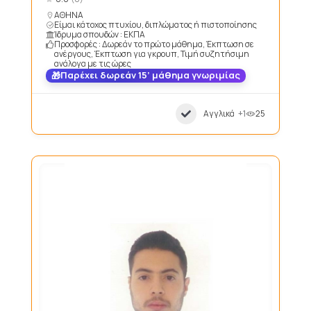
ΑΘΗΝΑ
Είμαι κάτοχος πτυχίου, διπλώματος ή πιστοποίησης
Ίδρυμα σπουδών : ΕΚΠΑ
Προσφορές : Δωρεάν το πρώτο μάθημα, Έκπτωση σε
ανέργους, Έκπτωση για γκρουπ, Τιμή συζητήσιμη
ανάλογα με τις ώρες
Παρέχει δωρεάν 15’ μάθημα γνωριμίας
Αγγλικά
+1
25