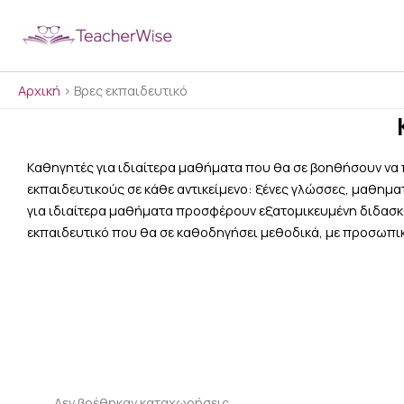
Μετάβαση
στο
περιεχόμενο
Αρχική
>
Βρες εκπαιδευτικό
Καθηγητές για ιδιαίτερα μαθήματα που θα σε βοηθήσουν να 
εκπαιδευτικούς σε κάθε αντικείμενο: ξένες γλώσσες, μαθημα
για ιδιαίτερα μαθήματα προσφέρουν εξατομικευμένη διδασκαλί
εκπαιδευτικό που θα σε καθοδηγήσει μεθοδικά, με προσωπικ
Δεν βρέθηκαν καταχωρήσεις.