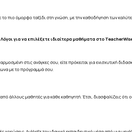
 το πιο όμορφο ταξίδι στη γνώση, με την καθοδήγηση των καλύτ
 Λόγοι για να επιλέξετε ιδιαίτερα μαθήματα στο TeacherWis
οσμένη στις ανάγκες σου, είτε πρόκειται για ενισχυτική διδασκ
φωνα με το πρόγραμμά σου.
από άλλους μαθητές για κάθε καθηγητή. Έτσι, διασφαλίζεις ότι ο
ές χρεώσεις. Διάλεξε τον ιδανικό
εκπαιδευτικό
μέσα από μια μεγάλ